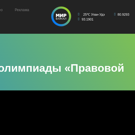
ео
Реклама
25℃ Улан-Удэ
80.9293
93.1901
п олимпиады «Правовой