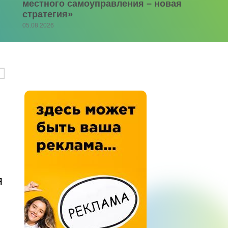
местного самоуправления – новая
стратегия»
05.08.2026
я