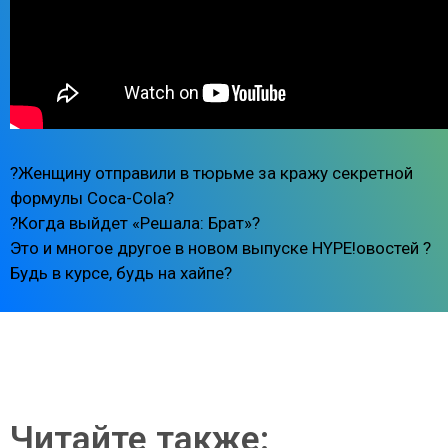
?Женщину отправили в тюрьме за кражу секретной
формулы Coca-Cola?
?Когда выйдет «Решала: Брат»?
Это и многое другое в новом выпуске HYPE!овостей ?
Будь в курсе, будь на хайпе?
Читайте также: