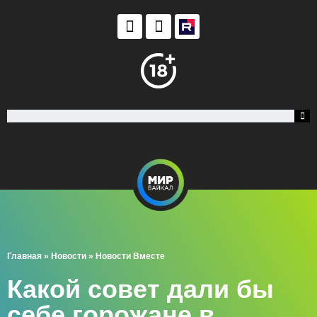
Главная
»
Новости
»
Новости Вместе
Какой совет дали бы
себе горожане в