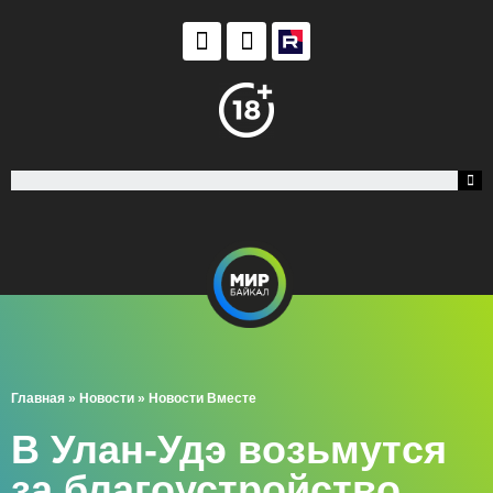
Главная
»
Новости
»
Новости Вместе
В Улан-Удэ возьмутся
за благоустройство