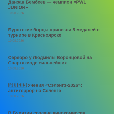
Данзан Бембеев — чемпион «PWL
JUNIOR»
10.08.2026
Бурятские борцы привезли 5 медалей с
турнире в Красноярске
10.08.2026
Серебро у Людмилы Воронцовой на
Спартакиаде сильнейших
10.08.2026
🇷🇺🇲🇳 Учения «Сэлэнгэ-2026»:
антитеррор на Селенге
10.08.2026
В Бурятии создана кинокомиссия