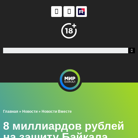
Главная
»
Новости
»
Новости Вместе
8 миллиардов рублей
на защиту Байкала