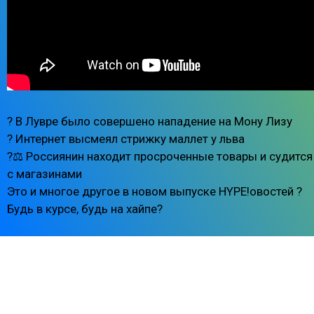
? В Лувре было совершено нападение на Мону Лизу
? Интернет высмеял стрижку маллет у льва
?‍⚖️ Россиянин находит просроченные товары и судится
с магазинами
Это и многое другое в новом выпуске HYPE!овостей ?
Будь в курсе, будь на хайпе?