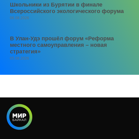
Школьники из Бурятии в финале
Всероссийского экологического форума
06.08.2026
В Улан-Удэ прошёл форум «Реформа
местного самоуправления – новая
стратегия»
05.08.2026