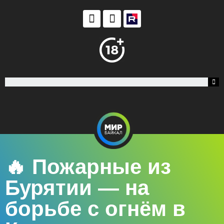
🔥 Пожарные из
Бурятии — на
борьбе с огнём в