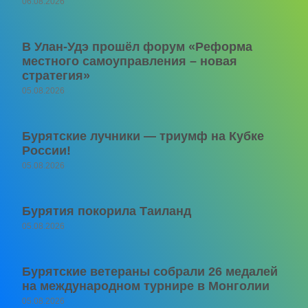
06.08.2026
В Улан-Удэ прошёл форум «Реформа
местного самоуправления – новая
стратегия»
05.08.2026
Бурятские лучники — триумф на Кубке
России!
05.08.2026
Бурятия покорила Таиланд
05.08.2026
Бурятские ветераны собрали 26 медалей
на международном турнире в Монголии
05.08.2026