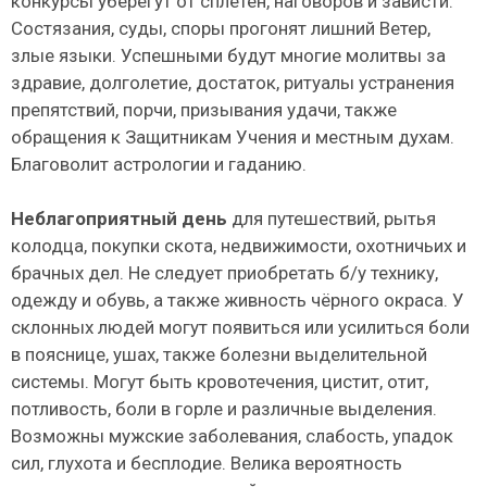
конкурсы уберегут от сплетен, наговоров и зависти.
Состязания, суды, споры прогонят лишний Ветер,
злые языки. Успешными будут многие молитвы за
здравие, долголетие, достаток, ритуалы устранения
препятствий, порчи, призывания удачи, также
обращения к Защитникам Учения и местным духам.
Благоволит астрологии и гаданию.
Неблагоприятный день
для путешествий, рытья
колодца, покупки скота, недвижимости, охотничьих и
брачных дел. Не следует приобретать б/у технику,
одежду и обувь, а также живность чёрного окраса. У
склонных людей могут появиться или усилиться боли
в пояснице, ушах, также болезни выделительной
системы. Могут быть кровотечения, цистит, отит,
потливость, боли в горле и различные выделения.
Возможны мужские заболевания, слабость, упадок
сил, глухота и бесплодие. Велика вероятность