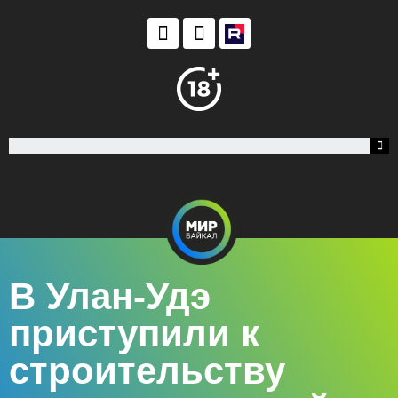
В Улан-Удэ
приступили к
строительству