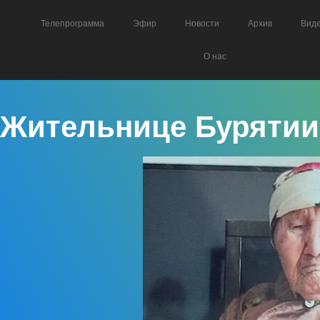
Телепрограмма
Эфир
Новости
Архив
Вид
О нас
Жительнице Бурятии 