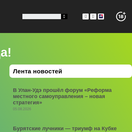
а!
Лента новостей
В Улан-Удэ прошёл форум «Реформа
местного самоуправления – новая
стратегия»
05.08.2026
Бурятские лучники — триумф на Кубке