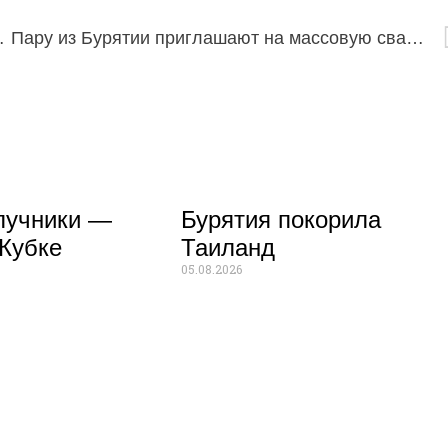
ого из Украины
Пару из Бурятии приглашают на массовую свадьбу в Москве
лучники —
Бурятия покорила
Кубке
Таиланд
05.08.2026