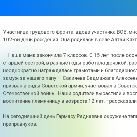
Участница трудового фронта, вдова участника ВОВ, м
102-ой день рождения. Она родилась в селе Алтай Кяхт
— Наша мама закончила 7 классов. С 15 лет после око
старшей сестрой, в разные годы работала дояркой, ра
неоднократно награждалась грамотами и благодарност
замуж за нашего папу — Сакияева Бадмажапа Алексееви
призван в ряды Советской армии, участвовал в Советс
Отечественной войны. Наши родители вырастили и восп
воспитание племянницу в возрасте 12 лет, –рассказали
На сегодняшний день Гармасу Раднаевна окружена тепл
праправнуков.