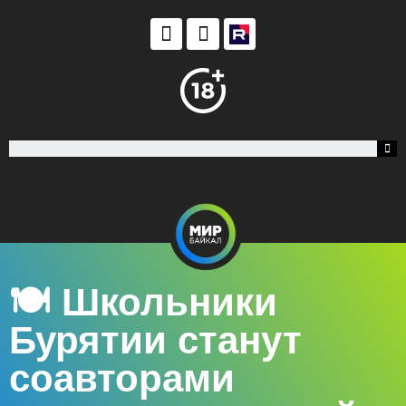
🍽 Школьники
Бурятии станут
соавторами