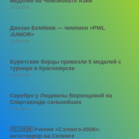
медалей на Чемпионате Азии
10.08.2026
Данзан Бембеев — чемпион «PWL
JUNIOR»
10.08.2026
Бурятские борцы привезли 5 медалей с
турнире в Красноярске
10.08.2026
Серебро у Людмилы Воронцовой на
Спартакиаде сильнейших
10.08.2026
🇷🇺🇲🇳 Учения «Сэлэнгэ-2026»:
антитеррор на Селенге