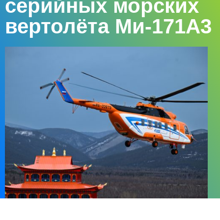
серийных морских
вертолёта Ми-171А3