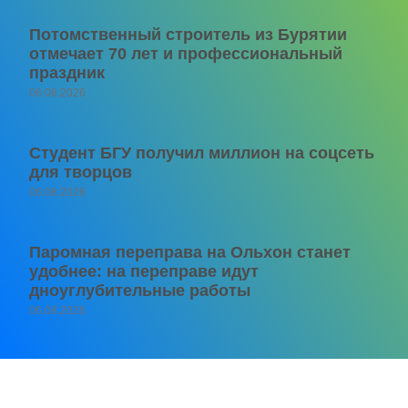
Потомственный строитель из Бурятии
отмечает 70 лет и профессиональный
праздник
06.08.2026
Студент БГУ получил миллион на соцсеть
для творцов
06.08.2026
Паромная переправа на Ольхон станет
удобнее: на переправе идут
дноуглубительные работы
06.08.2026