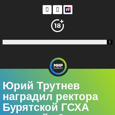
Юрий Трутнев
наградил ректора
Бурятской ГСХА