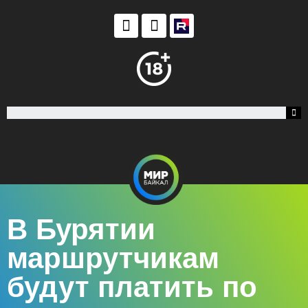
В Бурятии
маршрутчикам
будут платить по