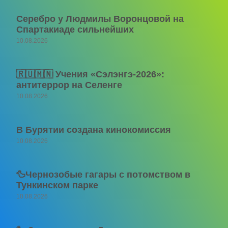
Серебро у Людмилы Воронцовой на
Спартакиаде сильнейших
10.08.2026
🇷🇺🇲🇳 Учения «Сэлэнгэ-2026»:
антитеррор на Селенге
10.08.2026
В Бурятии создана кинокомиссия
10.08.2026
🦆Чернозобые гагары с потомством в
Тункинском парке
10.08.2026