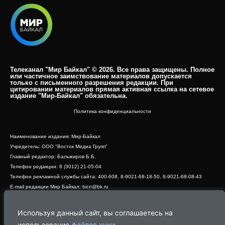
Телеканал "Мир Байкал" © 2026. Все права защищены. Полное
или частичное заимствование материалов допускается
только с письменного разрешения редакции. При
цитировании материалов прямая активная ссылка на сетевое
издание "Мир-Байкал" обязательна.​
Политика конфиденциальности
Наименование издания: Мир-Байкал
Учредитель: ООО "Восток Медиа Групп"
Главный редактор: Бальжиров Б.Б.
Телефон редакции: 8 (3012) 21-05-04
Телефон рекламной службы сайта: 400-608, 8-9021-68-18-50, 8-9021-68-08-43
E-mail редакции Мир Байкал: bicn@bk.ru
Свидетельство о регистрации СМИ ЭЛ № ФС 77 - 83390 от 07.06.2022, выдано
Роскомнадзором
Используя данный сайт, вы соглашаетесь на
Адрес редакции: 670000, г. Улан-Удэ, ул. Профсоюзная, дом 44, офис 1
использование
файлов куки