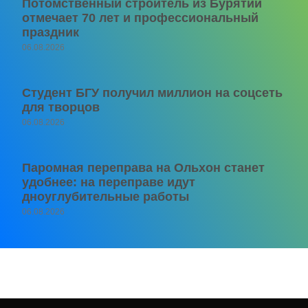
Потомственный строитель из Бурятии
отмечает 70 лет и профессиональный
праздник
06.08.2026
Студент БГУ получил миллион на соцсеть
для творцов
06.08.2026
Паромная переправа на Ольхон станет
удобнее: на переправе идут
дноуглубительные работы
06.08.2026