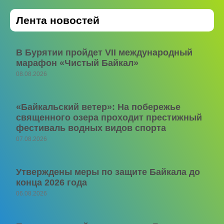
Лента новостей
В Бурятии пройдет VII международный
марафон «Чистый Байкал»
08.08.2026
«Байкальский ветер»: На побережье
священного озера проходит престижный
фестиваль водных видов спорта
07.08.2026
Утверждены меры по защите Байкала до
конца 2026 года
06.08.2026