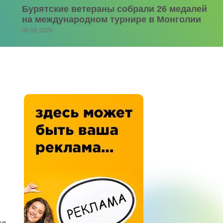
Бурятские ветераны собрали 26 медалей
на международном турнире в Монголии
05.08.2026