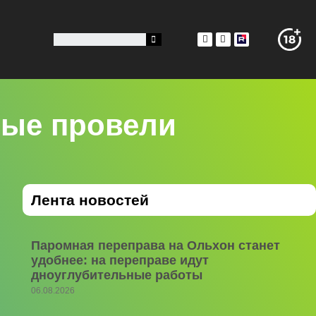
ные провели
Лента новостей
Паромная переправа на Ольхон станет
удобнее: на переправе идут
дноуглубительные работы
06.08.2026