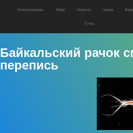
Телепрограмма
Эфир
Новости
Архив
Вид
О нас
Байкальский рачок с
перепись