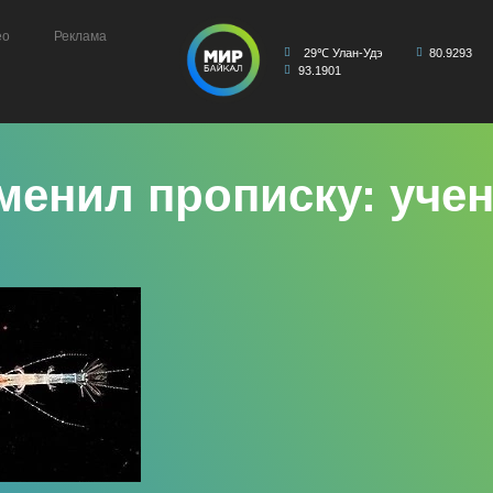
ео
Реклама
29℃ Улан-Удэ
80.9293
93.1901
менил прописку: уче