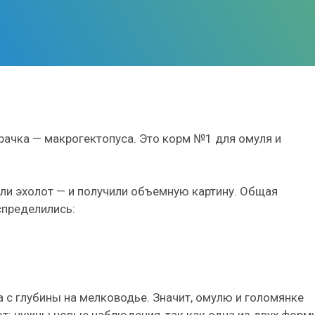
рачка — макрогектопуса. Это корм №1 для омуля и
или эхолот — и получили объемную картину. Общая
спределились:
.
а с глубины на мелководье. Значит, омулю и голомянке