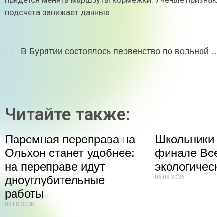
придется менять маршруты кормежки. Ученые признают
подсчета занижает данные.
В Бурятии состоялось первенство по вольной борьбе
Читайте также:
Паромная переправа на
Школьники 
Ольхон станет удобнее:
финале Все
на переправе идут
экологичес
06.08.2026
дноуглубительные
работы
06.08.2026