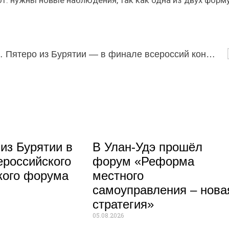
: нужны новые наблюдения, так как одна из двух форм
 памяти Арсалана Болотова
Пятеро из Бурятии — в финале всероссий конкурса управленцев
из Бурятии в
В Улан-Удэ прошёл
российского
форум «Реформа
кого форума
местного
самоуправления – нова
стратегия»
05.08.2026