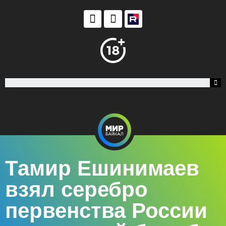
Тамир Ешинимаев
взял серебро
первенства России