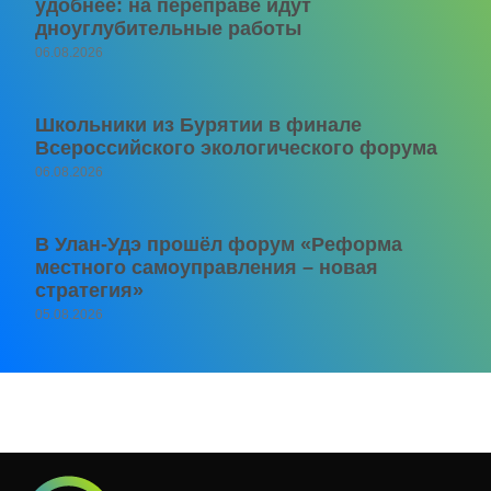
удобнее: на переправе идут
дноуглубительные работы
06.08.2026
Школьники из Бурятии в финале
Всероссийского экологического форума
06.08.2026
В Улан-Удэ прошёл форум «Реформа
местного самоуправления – новая
стратегия»
05.08.2026