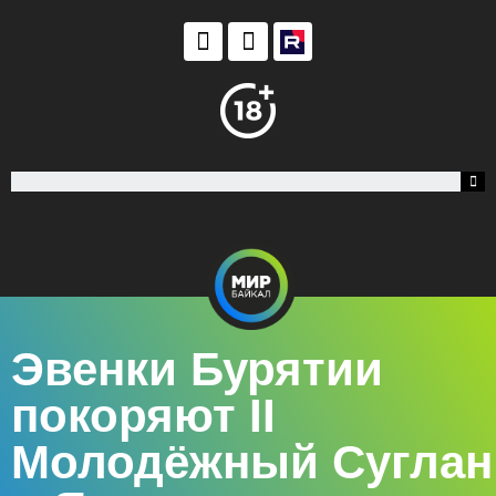
Эвенки Бурятии
покоряют II
Молодёжный Суглан