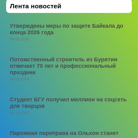
Лента новостей
Утверждены меры по защите Байкала до
конца 2026 года
06.08.2026
Потомственный строитель из Бурятии
отмечает 70 лет и профессиональный
праздник
06.08.2026
Студент БГУ получил миллион на соцсеть
для творцов
06.08.2026
Паромная переправа на Ольхон станет