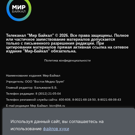
Телеканал "Мир Байкал" © 2026. Все права защищены. Полное
или частичное заимствование материалов допускается
только с письменного разрешения редакции. При
цитировании материалов прямая активная ссылка на сетевое
издание "Мир-Байкал" обязательна.​
Политика конфиденциальности
Наименование издания: Мир-Байкал
Учредитель: ООО "Восток Медиа Групп"
Главный редактор: Бальжиров Б.Б.
Телефон редакции: 8 (3012) 21-05-04
Телефон рекламной службы сайта: 400-608, 8-9021-68-18-50, 8-9021-68-08-43
E-mail редакции Мир Байкал: bicn@bk.ru
Свидетельство о регистрации СМИ ЭЛ № ФС 77 - 83390 от 07.06.2022, выдано
Роскомнадзором
Используя данный сайт, вы соглашаетесь на
Адрес редакции: 670000, г. Улан-Удэ, ул. Профсоюзная, дом 44, офис 1
использование
файлов куки