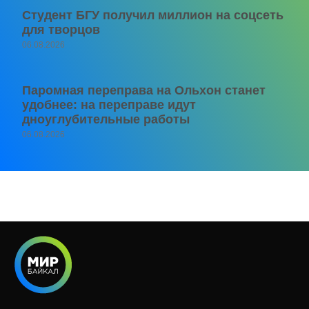
Студент БГУ получил миллион на соцсеть
для творцов
06.08.2026
Паромная переправа на Ольхон станет
удобнее: на переправе идут
дноуглубительные работы
06.08.2026