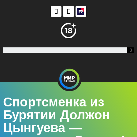
Спортсменка из
Бурятии Должон
Цынгуева —