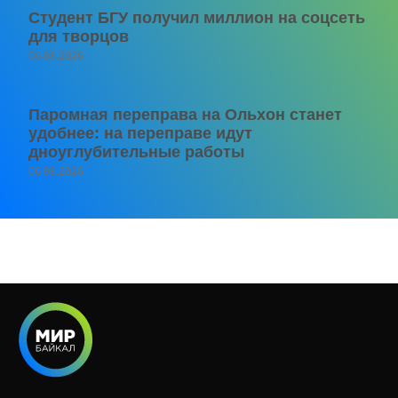
Студент БГУ получил миллион на соцсеть
для творцов
06.08.2026
Паромная переправа на Ольхон станет
удобнее: на переправе идут
дноуглубительные работы
06.08.2026