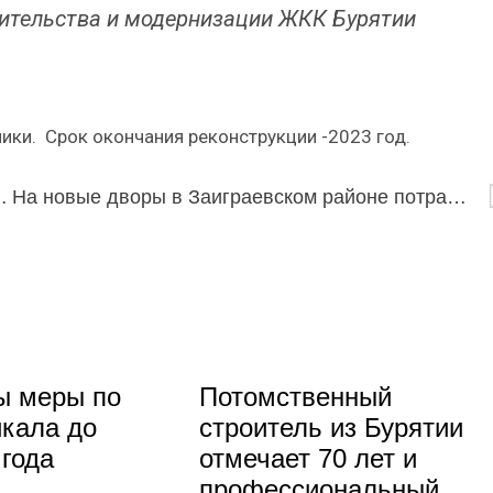
оительства и модернизации ЖКК Бурятии
ники. Срок окончания реконструкции -2023 год.
троли в Тункинский район
На новые дворы в Заиграевском районе потратят 66 млн рублей
ы меры по
Потомственный
кала до
строитель из Бурятии
 года
отмечает 70 лет и
профессиональный