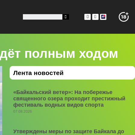
идёт полным ходом
Лента новостей
«Байкальский ветер»: На побережье
священного озера проходит престижный
фестиваль водных видов спорта
07.08.2026
Утверждены меры по защите Байкала до