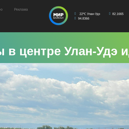
ео
Реклама
22℃ Улан-Удэ
82.1665
94.8366
 в центре Улан-Удэ 