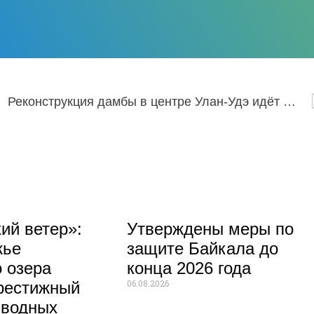
Реконструкция дамбы в центре Улан-Удэ идёт полным ходом
ий ветер»:
Утверждены меры по
жье
защите Байкала до
 озера
конца 2026 года
06.08.2026
рестижный
 водных