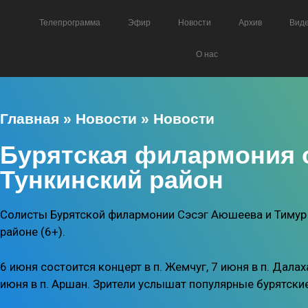
Телепрограмма
Эфир
Новости
Архив
Вид
О нас
Главная
»
Новости
»
Новости
Бурятская филармония о
Тункинский район
Солисты Бурятской филармонии Сэсэг Аюшеева и Тимур Б
районе (6+).
6 июня состоится концерт в п. Жемчуг, 7 июня в п. Далах
июня в п. Аршан. Зрители услышат популярные бурятски