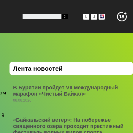
Лента новостей
В Бурятии пройдет VII международный
ком
марафон «Чистый Байкал»
08.08.2026
 9
«Байкальский ветер»: На побережье
священного озера проходит престижный
фестиваль водных видов спорта