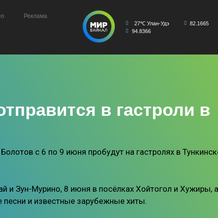
ео
Реклама
27℃ Улан-Удэ
82.1665
94.8366
тправится в гастроли в
олотов с 6 по 9 июня пробудут на гастролях в Тункинс
ай и Зун-Мурино, 8 июня в посёлках Хойтогол и Хужиры, а
е песни и известные зарубежные хиты.