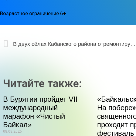
Возрастное ограничение 6+
В двух сёлах Кабанского района отремонтируют мосты и установят освещение
Читайте также:
В Бурятии пройдет VII
«Байкальск
международный
На побере
марафон «Чистый
священного
Байкал»
проходит п
08.08.2026
фестиваль