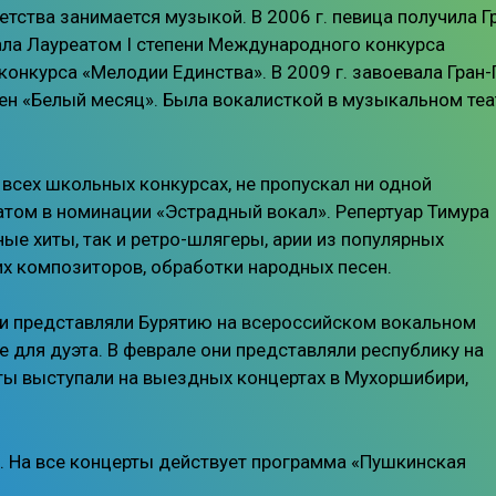
тства занимается музыкой. В 2006 г. певица получила Г
тала Лауреатом I степени Международного конкурса
м конкурса «Мелодии Единства». В 2009 г. завоевала Гран
н «Белый месяц». Была вокалисткой в музыкальном теа
а всех школьных конкурсах, не пропускал ни одной
атом в номинации «Эстрадный вокал». Репертуар Тимура
е хиты, так и ретро-шлягеры, арии из популярных
их композиторов, обработки народных песен.
они представляли Бурятию на всероссийском вокальном
е для дуэта. В феврале они представляли республику на
исты выступали на выездных концертах в Мухоршибири,
u. На все концерты действует программа «Пушкинская