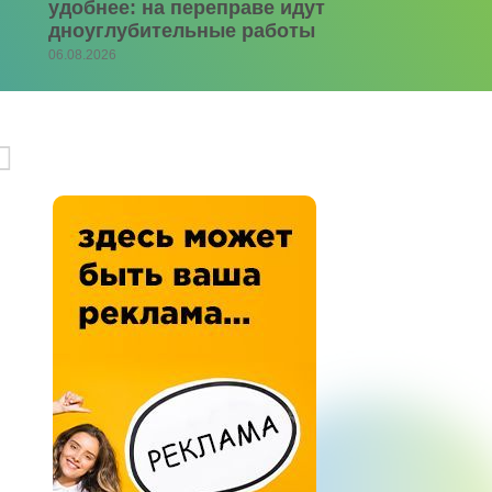
удобнее: на переправе идут
дноуглубительные работы
06.08.2026