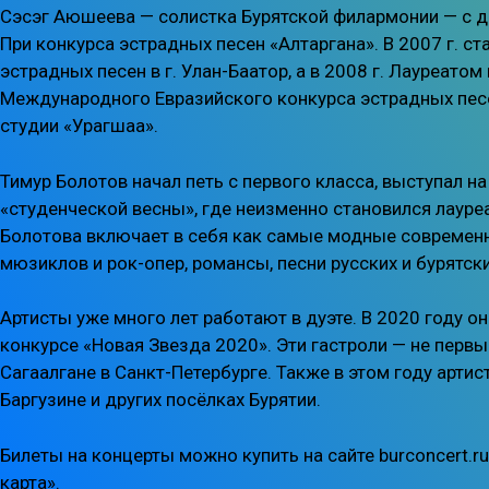
Сэсэг Аюшеева — солистка Бурятской филармонии — с де
При конкурса эстрадных песен «Алтаргана». В 2007 г. с
эстрадных песен в г. Улан-Баатор, а в 2008 г. Лауреато
Международного Евразийского конкурса эстрадных песе
студии «Урагшаа».
Тимур Болотов начал петь с первого класса, выступал н
«студенческой весны», где неизменно становился лауре
Болотова включает в себя как самые модные современны
мюзиклов и рок-опер, романсы, песни русских и бурятск
Артисты уже много лет работают в дуэте. В 2020 году 
конкурсе «Новая Звезда 2020». Эти гастроли — не первы
Сагаалгане в Санкт-Петербурге. Также в этом году арт
Баргузине и других посёлках Бурятии.
Билеты на концерты можно купить на сайте burconcert.r
карта».