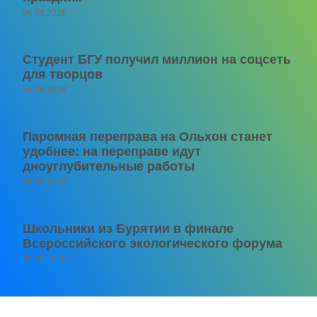
06.08.2026
Студент БГУ получил миллион на соцсеть
для творцов
06.08.2026
Паромная переправа на Ольхон станет
удобнее: на переправе идут
дноуглубительные работы
06.08.2026
Школьники из Бурятии в финале
Всероссийского экологического форума
06.08.2026