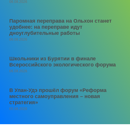
06.08.2026
Паромная переправа на Ольхон станет
удобнее: на переправе идут
дноуглубительные работы
06.08.2026
Школьники из Бурятии в финале
Всероссийского экологического форума
06.08.2026
В Улан-Удэ прошёл форум «Реформа
местного самоуправления – новая
стратегия»
05.08.2026