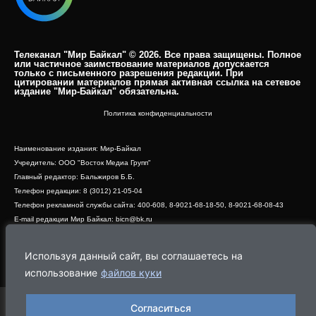
Телеканал "Мир Байкал" © 2026. Все права защищены. Полное
или частичное заимствование материалов допускается
только с письменного разрешения редакции. При
цитировании материалов прямая активная ссылка на сетевое
издание "Мир-Байкал" обязательна.​
Политика конфиденциальности
Наименование издания: Мир-Байкал
Учредитель: ООО "Восток Медиа Групп"
Главный редактор: Бальжиров Б.Б.
Телефон редакции: 8 (3012) 21-05-04
Телефон рекламной службы сайта: 400-608, 8-9021-68-18-50, 8-9021-68-08-43
E-mail редакции Мир Байкал: bicn@bk.ru
Свидетельство о регистрации СМИ ЭЛ № ФС 77 - 83390 от 07.06.2022, выдано
Роскомнадзором
Используя данный сайт, вы соглашаетесь на
Адрес редакции: 670000, г. Улан-Удэ, ул. Профсоюзная, дом 44, офис 1
использование
файлов куки
Согласиться