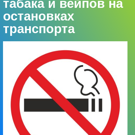
табака и вейпов на
остановках
транспорта