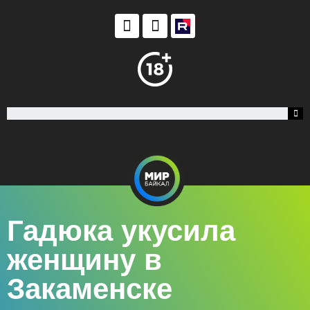
Гадюка укусила
женщину в
Закаменске