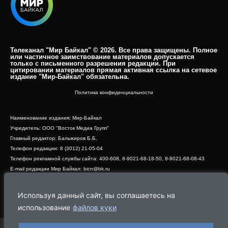
Телеканал "Мир Байкал" © 2026. Все права защищены. Полное
или частичное заимствование материалов допускается
только с письменного разрешения редакции. При
цитировании материалов прямая активная ссылка на сетевое
издание "Мир-Байкал" обязательна.​
Политика конфиденциальности
Наименование издания: Мир-Байкал
Учредитель: ООО "Восток Медиа Групп"
Главный редактор: Бальжиров Б.Б.
Телефон редакции: 8 (3012) 21-05-04
Телефон рекламной службы сайта: 400-608, 8-9021-68-18-50, 8-9021-68-08-43
E-mail редакции Мир Байкал: bicn@bk.ru
Свидетельство о регистрации СМИ ЭЛ № ФС 77 - 83390 от 07.06.2022, выдано
Роскомнадзором
Используя данный сайт, вы соглашаетесь на
Адрес редакции: 670000, г. Улан-Удэ, ул. Профсоюзная, дом 44, офис 1
использование
файлов куки