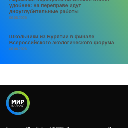
удобнее: на переправе идут
дноуглубительные работы
06.08.2026
Школьники из Бурятии в финале
Всероссийского экологического форума
06.08.2026