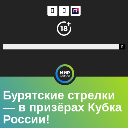
Бурятские стрелки
— в призёрах Кубка
России!