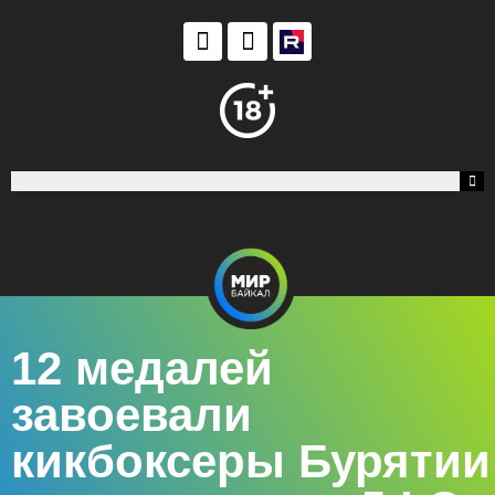
12 медалей
завоевали
кикбоксеры Бурятии