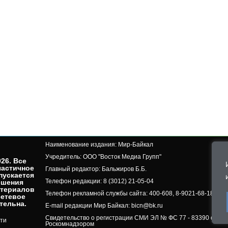
Наименование издания: Мир-Байкал
Учредитель: ООО "Восток Медиа Групп"
26. Все
частичное
Главный редактор: Бальжиров Б.Б.
пускается
Телефон редакции: 8 (3012) 21-05-04
ешения
атериалов
Телефон рекламной службы сайта: 400-608, 8-9021-68-18-50, 
сетевое
ельна.​
E-mail редакции Мир Байкал: bicn@bk.ru
Свидетельство о регистрации СМИ ЭЛ № ФС 77 - 83390 от 07.
ти
Роскомнадзором