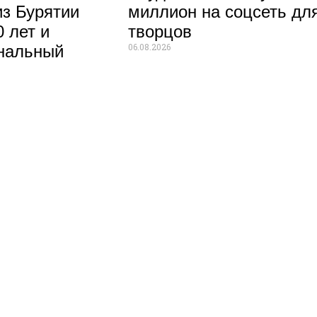
из Бурятии
миллион на соцсеть дл
 лет и
творцов
06.08.2026
нальный