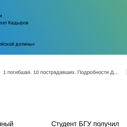
и
Азат Кадыров
нуйской долины»
1 погибшая. 10 пострадавших. Подробности ДТП в Улан-Удэ
нный
Студент БГУ получил