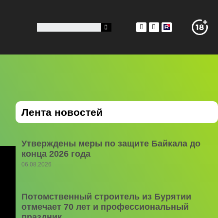
Лента новостей
Утверждены меры по защите Байкала до
конца 2026 года
06.08.2026
Потомственный строитель из Бурятии
отмечает 70 лет и профессиональный
праздник