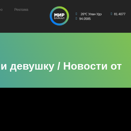
ео
Реклама
26℃ Улан-Удэ
81.4077
94.0585
и девушку / Новости от