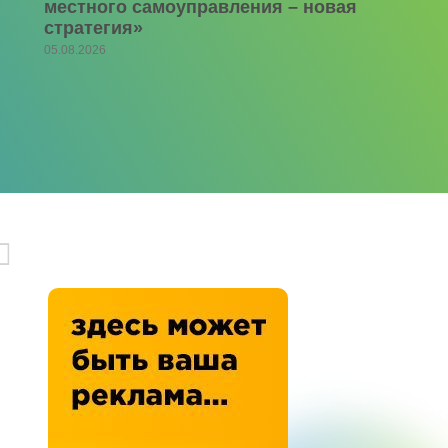
местного самоуправления – новая
стратегия»
05.08.2026