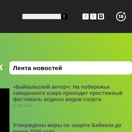
к
Лента новостей
«Байкальский ветер»: На побережье
священного озера проходит престижный
фестиваль водных видов спорта
07.08.2026
Утверждены меры по защите Байкала до
конца 2026 года