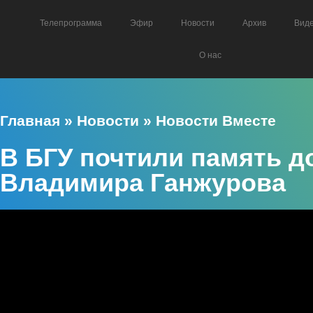
Телепрограмма
Эфир
Новости
Архив
Вид
О нас
Главная
»
Новости
»
Новости Вместе
В БГУ почтили память д
Владимира Ганжурова