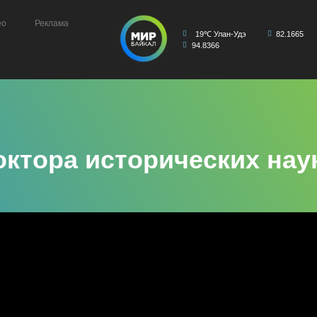
ео
Реклама
19℃ Улан-Удэ
82.1665
94.8366
октора исторических нау