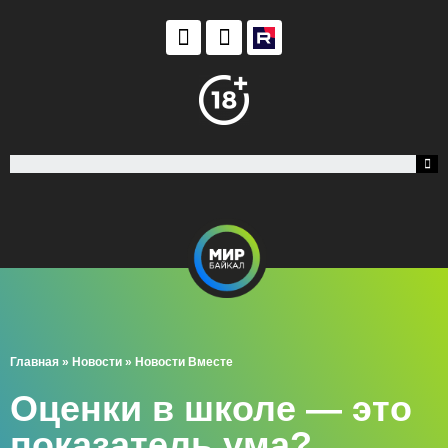
Главная
»
Новости
»
Новости Вместе
Оценки в школе — это
показатель ума?