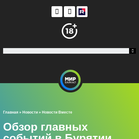
Главная
»
Новости
»
Новости Вместе
Обзор главных
событий в Бурятии