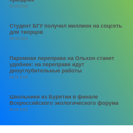
06.08.2026
Студент БГУ получил миллион на соцсеть
для творцов
06.08.2026
Паромная переправа на Ольхон станет
удобнее: на переправе идут
дноуглубительные работы
06.08.2026
Школьники из Бурятии в финале
Всероссийского экологического форума
06.08.2026