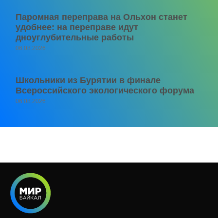
Паромная переправа на Ольхон станет
удобнее: на переправе идут
дноуглубительные работы
06.08.2026
Школьники из Бурятии в финале
Всероссийского экологического форума
06.08.2026