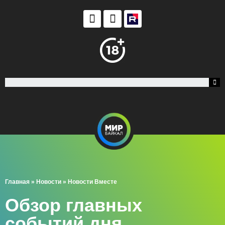
Главная
»
Новости
»
Новости Вместе
Обзор главных
событий дня