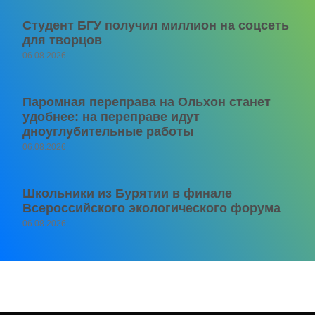
Студент БГУ получил миллион на соцсеть
для творцов
06.08.2026
Паромная переправа на Ольхон станет
удобнее: на переправе идут
дноуглубительные работы
06.08.2026
Школьники из Бурятии в финале
Всероссийского экологического форума
06.08.2026