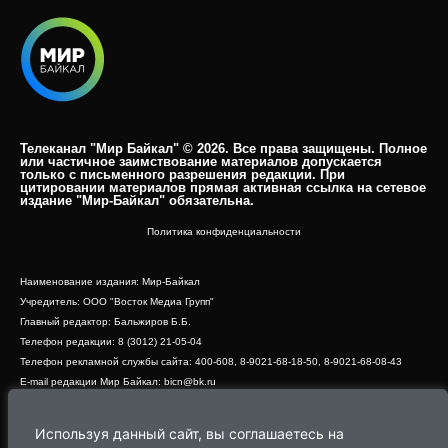
Телеканал "Мир Байкал" © 2026. Все права защищены. Полное
или частичное заимствование материалов допускается
только с письменного разрешения редакции. При
цитировании материалов прямая активная ссылка на сетевое
издание "Мир-Байкал" обязательна.​
Политика конфиденциальности
Наименование издания: Мир-Байкал
Учредитель: ООО "Восток Медиа Групп"
Главный редактор: Бальжиров Б.Б.
Телефон редакции: 8 (3012) 21-05-04
Телефон рекламной службы сайта: 400-608, 8-9021-68-18-50, 8-9021-68-08-43
E-mail редакции Мир Байкал: bicn@bk.ru
Свидетельство о регистрации СМИ ЭЛ № ФС 77 - 83390 от 07.06.2022, выдано
Роскомнадзором
Используя данный сайт, вы соглашаетесь на
Адрес редакции: 670000, г. Улан-Удэ, ул. Профсоюзная, дом 44, офис 1