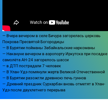
— Вчера вечером в селе Бичура загорелась церковь
Покрова Пресвятой Богородицы
— В Бурятии пойманы Забайкальские наркоманы
— Накануне вечером в аэропорту Иркутска при посадке
самолёта АН-24 загорелось шасси
— в ДТП пострадали 7 человек
— В Улан-Удэ помянули жертв Великой Отечественной
— В Бурятии разожгли древнюю печь гуннов
— Древний праздник Сурхарбан вновь отметят в Улан-
Удэ после двухлетнего перерыва