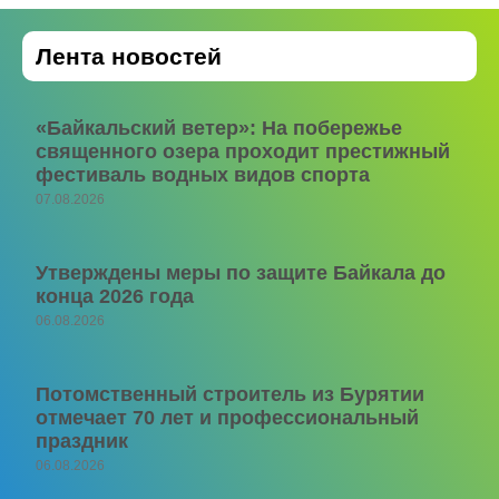
Лента новостей
«Байкальский ветер»: На побережье
священного озера проходит престижный
фестиваль водных видов спорта
07.08.2026
Утверждены меры по защите Байкала до
конца 2026 года
06.08.2026
Потомственный строитель из Бурятии
отмечает 70 лет и профессиональный
праздник
06.08.2026