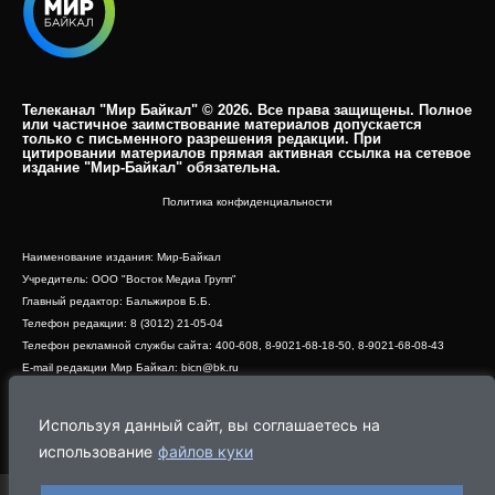
Телеканал "Мир Байкал" © 2026. Все права защищены. Полное
или частичное заимствование материалов допускается
только с письменного разрешения редакции. При
цитировании материалов прямая активная ссылка на сетевое
издание "Мир-Байкал" обязательна.​
Политика конфиденциальности
Наименование издания: Мир-Байкал
Учредитель: ООО "Восток Медиа Групп"
Главный редактор: Бальжиров Б.Б.
Телефон редакции: 8 (3012) 21-05-04
Телефон рекламной службы сайта: 400-608, 8-9021-68-18-50, 8-9021-68-08-43
E-mail редакции Мир Байкал: bicn@bk.ru
Свидетельство о регистрации СМИ ЭЛ № ФС 77 - 83390 от 07.06.2022, выдано
Роскомнадзором
Используя данный сайт, вы соглашаетесь на
Адрес редакции: 670000, г. Улан-Удэ, ул. Профсоюзная, дом 44, офис 1
использование
файлов куки