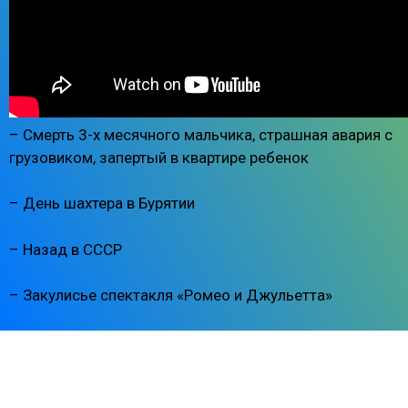
– Смерть 3-х месячного мальчика, страшная авария с
грузовиком, запертый в квартире ребенок
– День шахтера в Бурятии
– Назад в СССР
– Закулисье спектакля «Ромео и Джульетта»