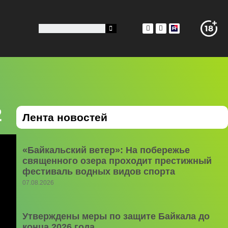
2
Лента новостей
«Байкальский ветер»: На побережье
священного озера проходит престижный
фестиваль водных видов спорта
07.08.2026
Утверждены меры по защите Байкала до
конца 2026 года