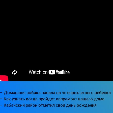
– Домашняя собака напала на четырехлетнего ребенка
– Как узнать когда пройдет капремонт вашего дома
– Кабанский район отметил свой день рождения