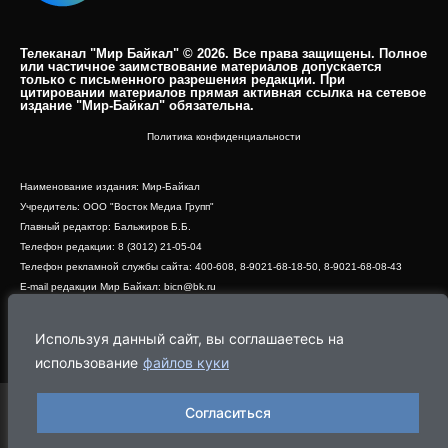
Телеканал "Мир Байкал" © 2026. Все права защищены. Полное
или частичное заимствование материалов допускается
только с письменного разрешения редакции. При
цитировании материалов прямая активная ссылка на сетевое
издание "Мир-Байкал" обязательна.​
Политика конфиденциальности
Наименование издания: Мир-Байкал
Учредитель: ООО "Восток Медиа Групп"
Главный редактор: Бальжиров Б.Б.
Телефон редакции: 8 (3012) 21-05-04
Телефон рекламной службы сайта: 400-608, 8-9021-68-18-50, 8-9021-68-08-43
E-mail редакции Мир Байкал: bicn@bk.ru
Свидетельство о регистрации СМИ ЭЛ № ФС 77 - 83390 от 07.06.2022, выдано
Роскомнадзором
Используя данный сайт, вы соглашаетесь на
Адрес редакции: 670000, г. Улан-Удэ, ул. Профсоюзная, дом 44, офис 1
использование
файлов куки
Согласиться
Программа
Эфир
Новости
Видео
Реклама
О нас