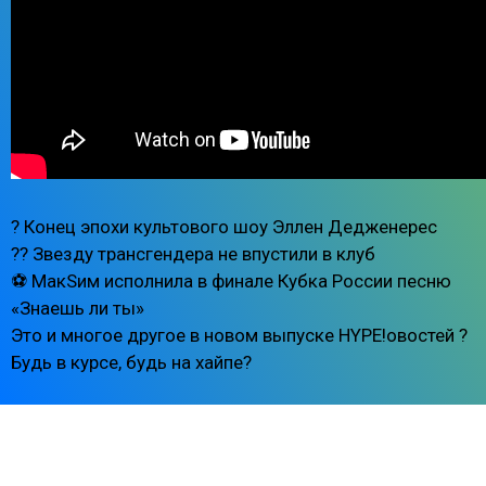
? Конец эпохи культового шоу Эллен Дедженерес
?? Звезду трансгендера не впустили в клуб
⚽️ МакSим исполнила в финале Кубка России песню
«Знаешь ли ты»
Это и многое другое в новом выпуске HYPE!овостей ?
Будь в курсе, будь на хайпе?