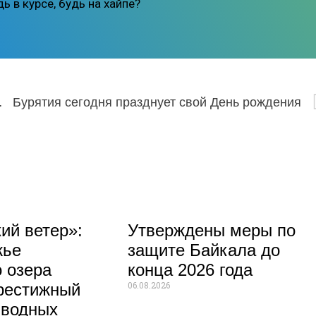
ь в курсе, будь на хайпе?
естиногие соседи»
Бурятия сегодня празднует свой День рождения
ий ветер»:
Утверждены меры по
жье
защите Байкала до
 озера
конца 2026 года
06.08.2026
рестижный
 водных