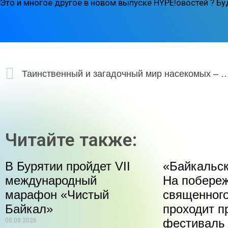
Это и многое другое в новом выпуске HYPE!овостей ? Буд
Таинственный и загадочный мир насекомых – на выставке «Ш
Читайте также:
В Бурятии пройдет VII
«Байкальск
международный
На побере
марафон «Чистый
священного
Байкал»
проходит п
08.08.2026
фестиваль