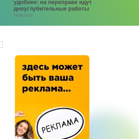
удобнее: на переправе идут
дноуглубительные работы
06.08.2026