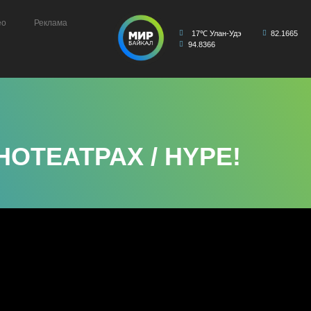
ео
Реклама
17℃ Улан-Удэ
82.1665
94.8366
ОТЕАТРАХ / HYPE!