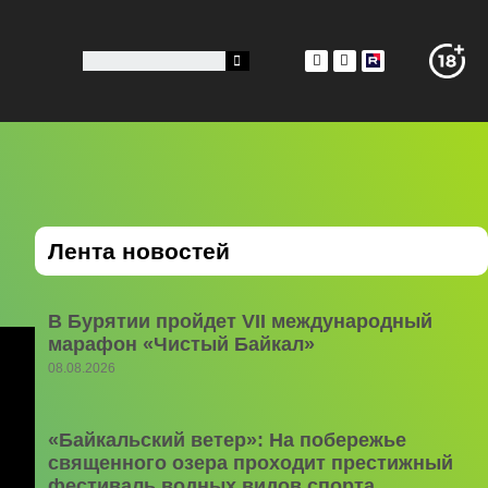
Лента новостей
В Бурятии пройдет VII международный
марафон «Чистый Байкал»
08.08.2026
«Байкальский ветер»: На побережье
священного озера проходит престижный
фестиваль водных видов спорта