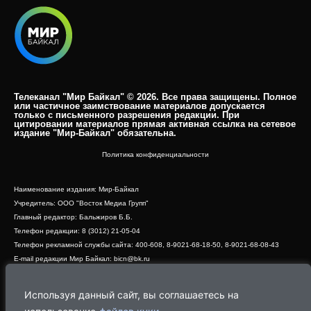
Телеканал "Мир Байкал" © 2026. Все права защищены. Полное
или частичное заимствование материалов допускается
только с письменного разрешения редакции. При
цитировании материалов прямая активная ссылка на сетевое
издание "Мир-Байкал" обязательна.​
Политика конфиденциальности
Наименование издания: Мир-Байкал
Учредитель: ООО "Восток Медиа Групп"
Главный редактор: Бальжиров Б.Б.
Телефон редакции: 8 (3012) 21-05-04
Телефон рекламной службы сайта: 400-608, 8-9021-68-18-50, 8-9021-68-08-43
E-mail редакции Мир Байкал: bicn@bk.ru
Свидетельство о регистрации СМИ ЭЛ № ФС 77 - 83390 от 07.06.2022, выдано
Роскомнадзором
Используя данный сайт, вы соглашаетесь на
Адрес редакции: 670000, г. Улан-Удэ, ул. Профсоюзная, дом 44, офис 1