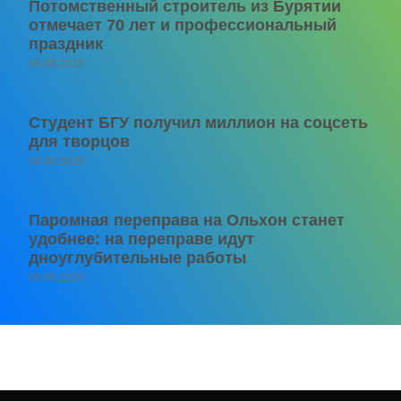
Потомственный строитель из Бурятии
отмечает 70 лет и профессиональный
праздник
06.08.2026
Студент БГУ получил миллион на соцсеть
для творцов
06.08.2026
Паромная переправа на Ольхон станет
удобнее: на переправе идут
дноуглубительные работы
06.08.2026