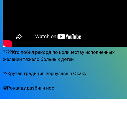
????Кто побил рекорд по количеству исполненных
желаний тяжело больных детей
??Крутая традиция вернулась в Осаку
⚽️Роналду разбили нос