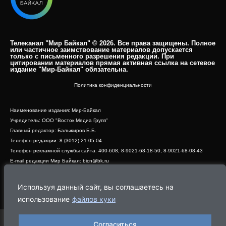
Телеканал "Мир Байкал" © 2026. Все права защищены. Полное
или частичное заимствование материалов допускается
только с письменного разрешения редакции. При
цитировании материалов прямая активная ссылка на сетевое
издание "Мир-Байкал" обязательна.​
Политика конфиденциальности
Наименование издания: Мир-Байкал
Учредитель: ООО "Восток Медиа Групп"
Главный редактор: Бальжиров Б.Б.
Телефон редакции: 8 (3012) 21-05-04
Телефон рекламной службы сайта: 400-608, 8-9021-68-18-50, 8-9021-68-08-43
E-mail редакции Мир Байкал: bicn@bk.ru
Свидетельство о регистрации СМИ ЭЛ № ФС 77 - 83390 от 07.06.2022, выдано
Роскомнадзором
Используя данный сайт, вы соглашаетесь на
Адрес редакции: 670000, г. Улан-Удэ, ул. Профсоюзная, дом 44, офис 1
использование
файлов куки
Согласиться