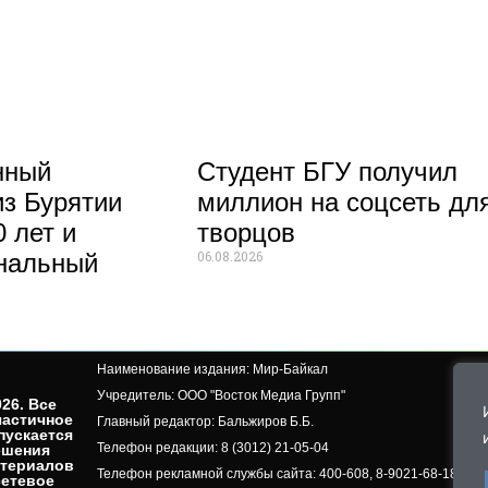
нный
Студент БГУ получил
из Бурятии
миллион на соцсеть дл
 лет и
творцов
06.08.2026
нальный
Наименование издания: Мир-Байкал
Учредитель: ООО "Восток Медиа Групп"
26. Все
частичное
Главный редактор: Бальжиров Б.Б.
пускается
Телефон редакции: 8 (3012) 21-05-04
ешения
атериалов
Телефон рекламной службы сайта: 400-608, 8-9021-68-18-50, 
сетевое