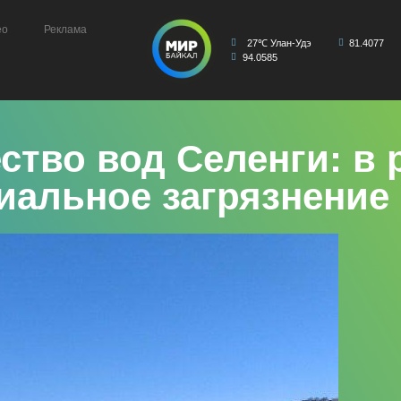
ео
Реклама
27℃ Улан-Удэ
81.4077
94.0585
ство вод Селенги: в 
иальное загрязнение