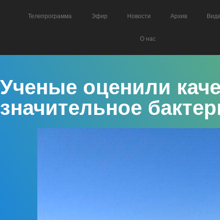
Телепрограмма
Эфир
Новости
Архив
Вид
О нас
Ученые оценили каче
значительное бактер