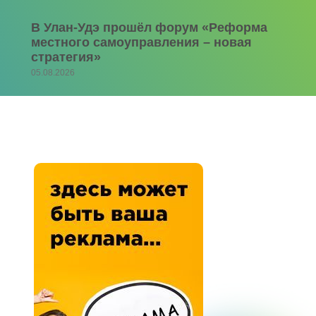
В Улан-Удэ прошёл форум «Реформа
местного самоуправления – новая
стратегия»
05.08.2026