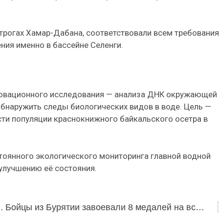
отрогах Хамар-Дабана, соответствовали всем требовани
ния именно в бассейне Селенги.
новационного исследования — анализа ДНК окружающей
бнаружить следы биологических видов в воде. Цель —
сти популяции краснокнижного байкальского осетра в
тоянного экологического мониторинга главной водной
 улучшению её состояния.
онома» на основе нейросети
Бойцы из Бурятии завоевали 8 медалей на всероссийских соревнованиях по универсальному бою