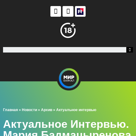
Главная
»
Новости
»
Архив
»
Актуальное интервью
Актуальное Интервью.
Мария Бадмацыренова