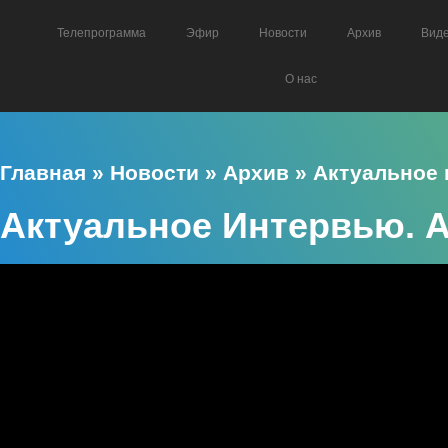
Телепрограмма
Эфир
Новости
Архив
Вид
О нас
Главная
»
Новости
»
Архив
»
Актуальное
Актуальное Интервью. 