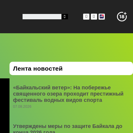
Лента новостей
«Байкальский ветер»: На побережье
священного озера проходит престижный
фестиваль водных видов спорта
07.08.2026
Утверждены меры по защите Байкала до
конца 2026 года