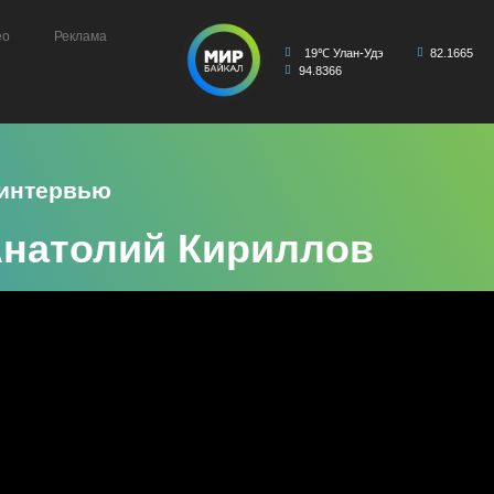
ео
Реклама
19℃ Улан-Удэ
82.1665
94.8366
 интервью
Анатолий Кириллов