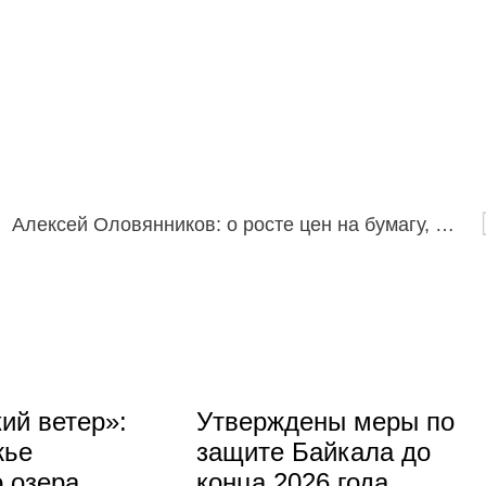
ково
Алексей Оловянников: о росте цен на бумагу, хлеб и сахар и прогнозах
ий ветер»:
Утверждены меры по
жье
защите Байкала до
 озера
конца 2026 года