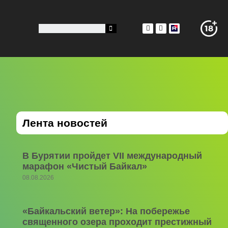
Лента новостей
В Бурятии пройдет VII международный
марафон «Чистый Байкал»
08.08.2026
«Байкальский ветер»: На побережье
священного озера проходит престижный