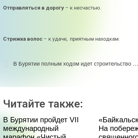
Отправляться в дорогу
– к несчастью.
Стрижка волос
– к удаче, приятным находкам.
В Бурятии полным ходом идет строительство школы в селе Сотни
Читайте также:
В Бурятии пройдет VII
«Байкальск
международный
На побере
марафон «Чистый
священного