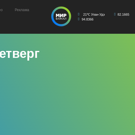
ео
Реклама
21℃ Улан-Удэ
82.1665
94.8366
четверг