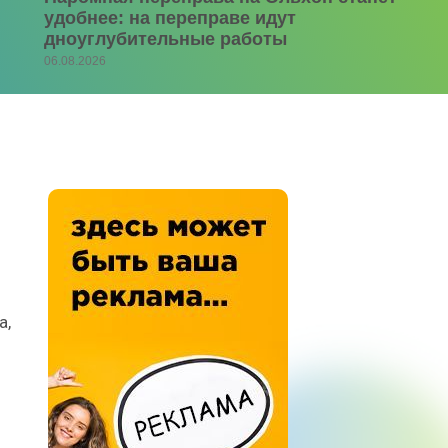
удобнее: на переправе идут
дноуглубительные работы
06.08.2026
а,