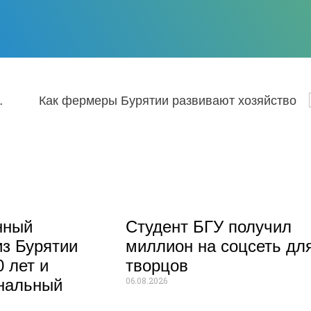
и от 7.09.2023
Как фермеры Бурятии развивают хозяйство
нный
Студент БГУ получил
из Бурятии
миллион на соцсеть дл
 лет и
творцов
06.08.2026
нальный