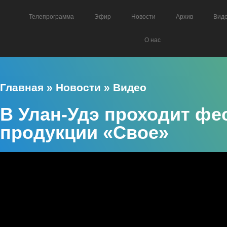
Телепрограмма
Эфир
Новости
Архив
Вид
О нас
Главная
»
Новости
»
Видео
В Улан-Удэ проходит ф
продукции «Свое»