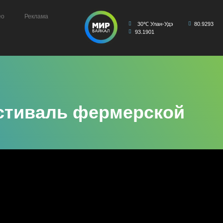
ео
Реклама
30℃ Улан-Удэ
80.9293
93.1901
естиваль фермерской