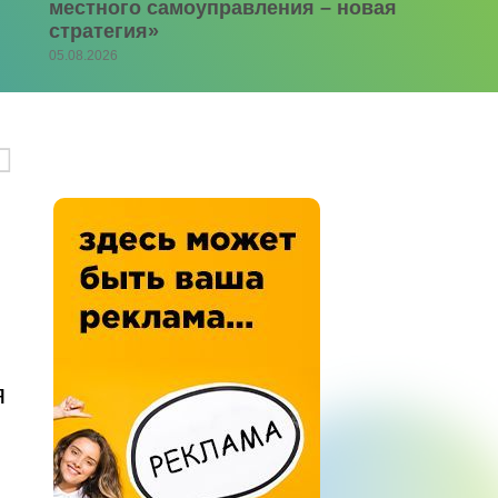
местного самоуправления – новая
стратегия»
05.08.2026
я