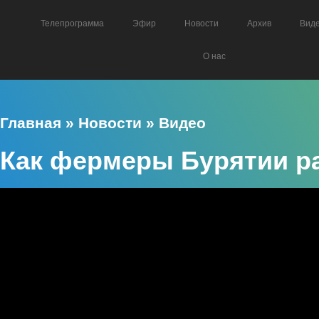
Телепрограмма
Эфир
Новости
Архив
Вид
О нас
Главная
»
Новости
»
Видео
Как фермеры Бурятии р