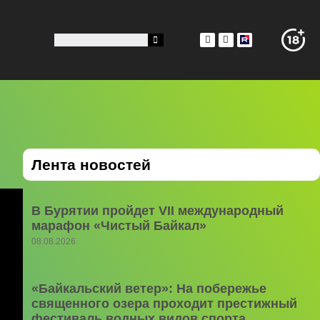
Лента новостей
В Бурятии пройдет VII международный
марафон «Чистый Байкал»
08.08.2026
«Байкальский ветер»: На побережье
священного озера проходит престижный
фестиваль водных видов спорта