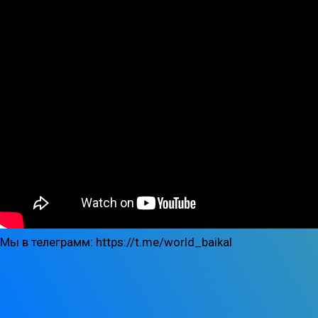
Мы в телеграмм: https://t.me/world_baikal