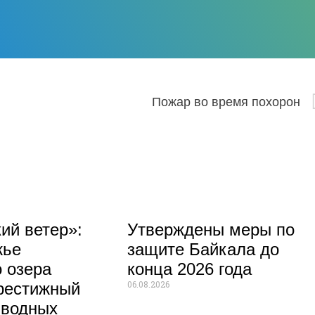
вое»
Пожар во время похорон
ий ветер»:
Утверждены меры по
жье
защите Байкала до
 озера
конца 2026 года
06.08.2026
рестижный
 водных