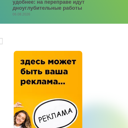
удобнее: на переправе идут
дноуглубительные работы
06.08.2026