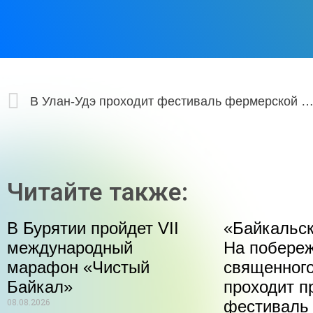
В Улан-Удэ проходит фестиваль фермерской продукции «С
Читайте также:
В Бурятии пройдет VII
«Байкальск
международный
На побере
марафон «Чистый
священного
Байкал»
проходит п
08.08.2026
фестиваль