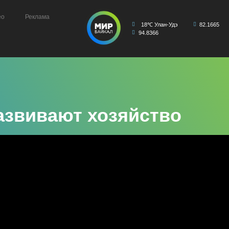
ео
Реклама
18℃ Улан-Удэ
82.1665
94.8366
азвивают хозяйство