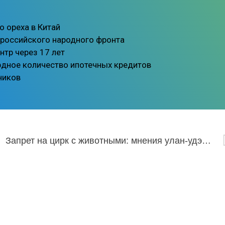
о ореха в Китай
ероссийского народного фронта
нтр через 17 лет
рдное количество ипотечных кредитов
ников
Запрет на цирк с животными: мнения улан-удэнцев