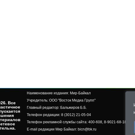
Наименование издания: Мир-Байкал
Учредитель: ООО "Восток Медиа Групп"
26. Все
частичное
Главный редактор: Бальжиров Б.Б.
пускается
Телефон редакции: 8 (3012) 21-05-04
ешения
атериалов
Телефон рекламной службы сайта: 400-608, 8-9021-68-18-50, 
сетевое
ельна.​
E-mail редакции Мир Байкал: bicn@bk.ru