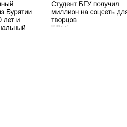
нный
Студент БГУ получил
из Бурятии
миллион на соцсеть дл
 лет и
творцов
06.08.2026
нальный