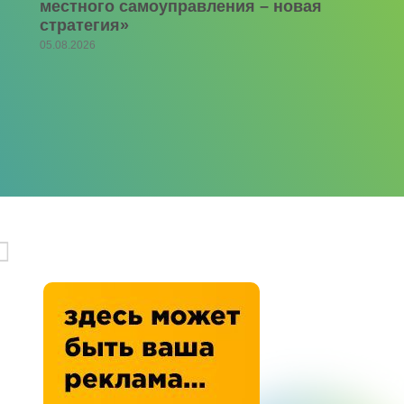
местного самоуправления – новая
стратегия»
05.08.2026