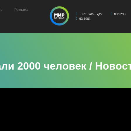
ео
Реклама
32℃ Улан-Удэ
80.9293
93.1901
ли 2000 человек / Новос