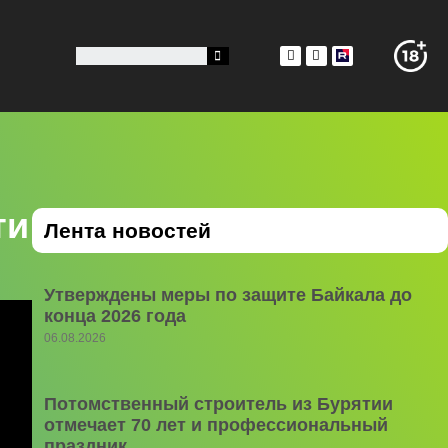
ти
Лента новостей
Утверждены меры по защите Байкала до
конца 2026 года
06.08.2026
Потомственный строитель из Бурятии
отмечает 70 лет и профессиональный
праздник